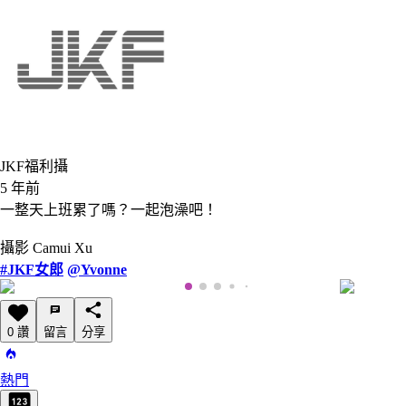
JKF福利攝
5 年前
一整天上班累了嗎？一起泡澡吧！
攝影 Camui Xu
#JKF女郎
@Yvonne
0 讚
留言
分享
熱門