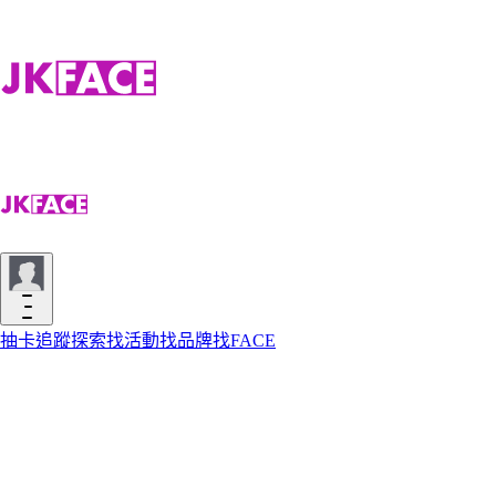
抽卡
追蹤
探索
找活動
找品牌
找FACE