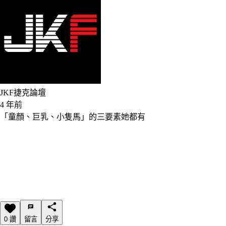
JKF捷克論壇
4 年前
「童顏、巨乳、小隻馬」的三要素她都有
0 讚
留言
分享