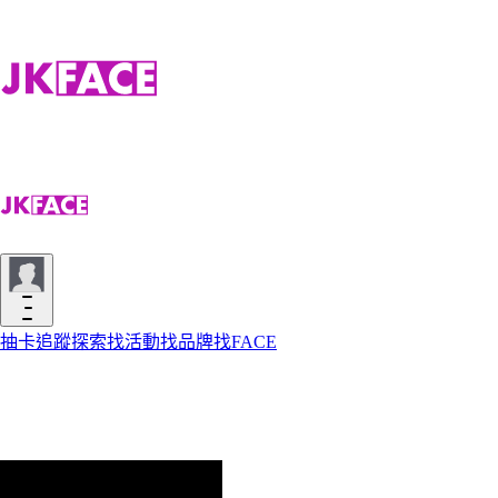
抽卡
追蹤
探索
找活動
找品牌
找FACE