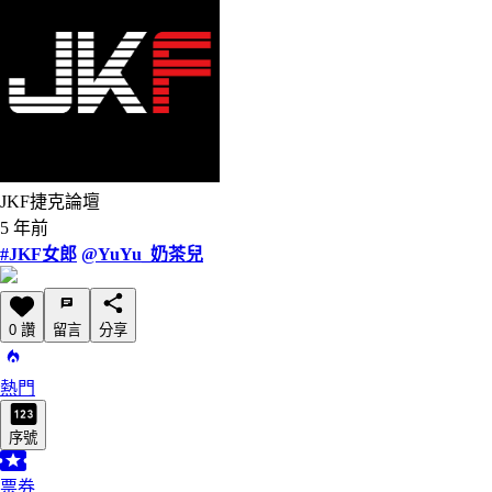
JKF捷克論壇
5 年前
#JKF女郎
@YuYu_奶茶兒
0 讚
留言
分享
熱門
序號
票券