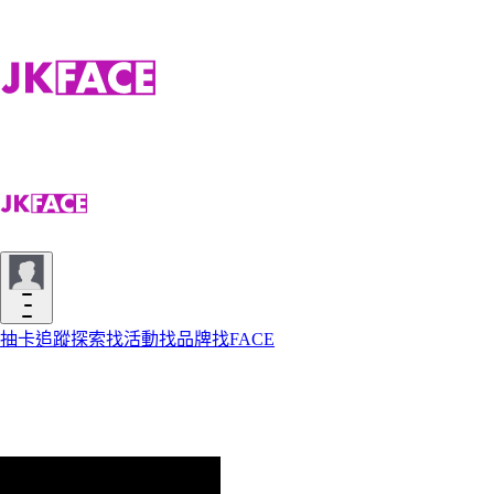
抽卡
追蹤
探索
找活動
找品牌
找FACE