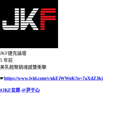
JKF捷克論壇
5 年前
美乳翹臀銷魂感雙衝擊
☛
https://www.jvid.com/v/gkEjWWoK?p=7aXdZ3kj
#JKF女郎
@尹于心