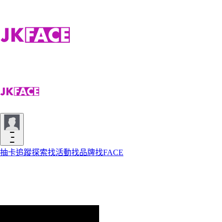
抽卡
追蹤
探索
找活動
找品牌
找FACE