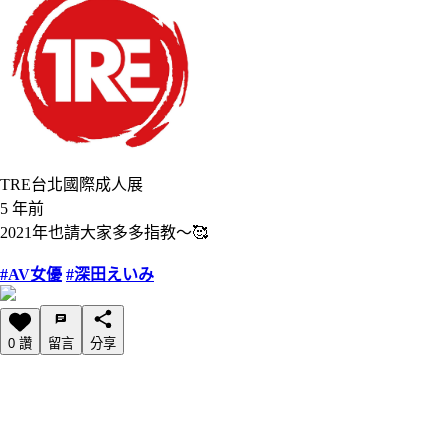
TRE台北國際成人展
5 年前
2021年也請大家多多指教～🥰
#AV女優
#深田えいみ
0 讚
留言
分享