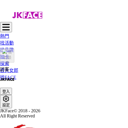
熱門
找活動
找品牌
抽卡
探索
訪客
百大女郎
找FACE
登入
設定
JKFace© 2018 - 2026
All Right Reserved