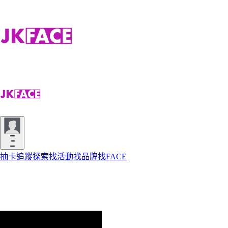
抽卡
追蹤
探索
找活動
找品牌
找FACE