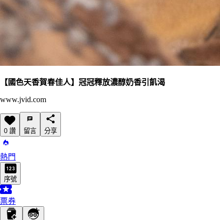
【國色天香賀春佳人】冠冠釋放濃醇奶香引飢渴
www.jvid.com
0 讚
留言
分享
熱門
序號
票券