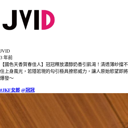
JVID
3 年前
【國色天香賀春佳人】冠冠釋放濃醇奶香引飢渴！清透薄紗擋不
住上身風光，若隱若現的勾引極具撩慾威力，讓人原始慾望即將
爆發～
#JKF女郎
@冠冠