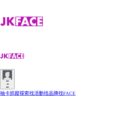
抽卡
追蹤
探索
找活動
找品牌
找FACE