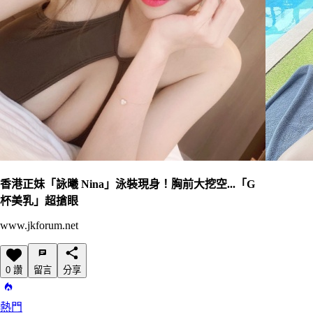
香港正妹「詠曦 Nina」泳裝現身！胸前大挖空...「G
杯美乳」超搶眼
www.jkforum.net
0 讚
留言
分享
熱門