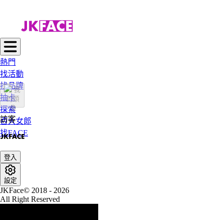
熱門
找活動
找品牌
抽卡
探索
訪客
百大女郎
找FACE
登入
設定
JKFace© 2018 - 2026
All Right Reserved