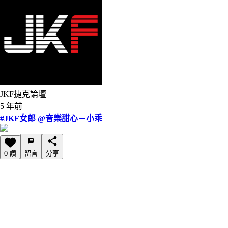
JKF捷克論壇
5 年前
#JKF女郎
@音樂甜心－小乖
0 讚
留言
分享