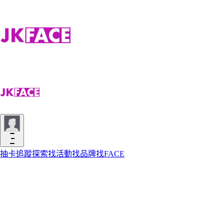
抽卡
追蹤
探索
找活動
找品牌
找FACE