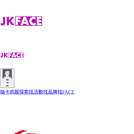
抽卡
追蹤
探索
找活動
找品牌
找FACE