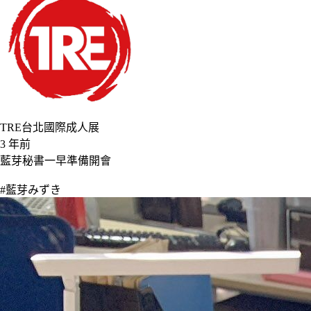
TRE台北國際成人展
3 年前
藍芽秘書一早準備開會
#藍芽みずき