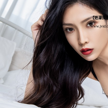
【迷濛探
www.jvid.