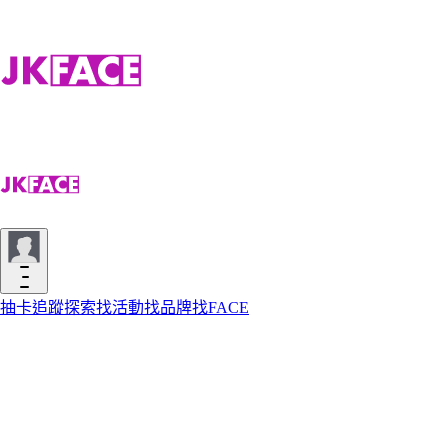
抽卡
追蹤
探索
找活動
找品牌
找FACE