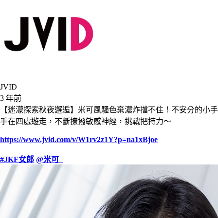
JVID
3 年前
【迷濛探索秋夜邂逅】米可風騷色棄濃炸擋不住！不安分的小手
手在四處遊走，不斷撩撥敏感神經，挑戰把持力～
https://www.jvid.com/v/W1rv2z1Y?p=na1xBjoe
#JKF女郎
@米可_