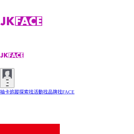
抽卡
追蹤
探索
找活動
找品牌
找FACE