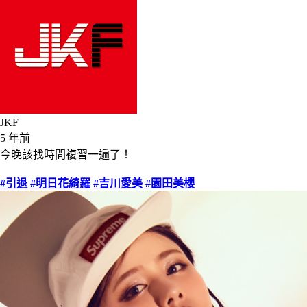
JKF
5 年前
今晚該找時間複習一遍了！
#引退
#明日花綺羅
#吉川愛美
#園田美櫻