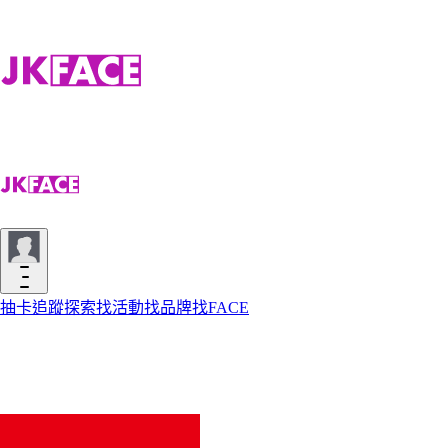
抽卡
追蹤
探索
找活動
找品牌
找FACE