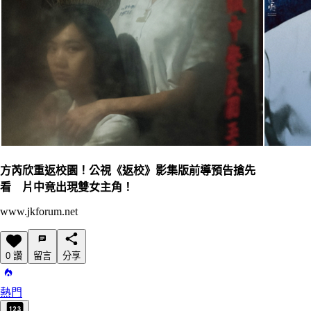
方芮欣重返校園！公視《返校》影集版前導預告搶先
看 片中竟出現雙女主角！
www.jkforum.net
0 讚
留言
分享
熱門