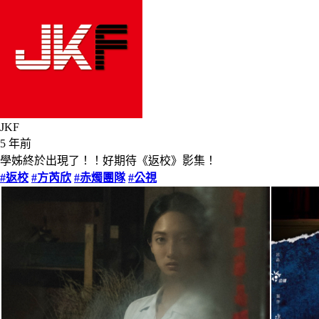
JKF
5 年前
學姊終於出現了！！好期待《返校》影集！
#返校
#方芮欣
#赤燭團隊
#公視