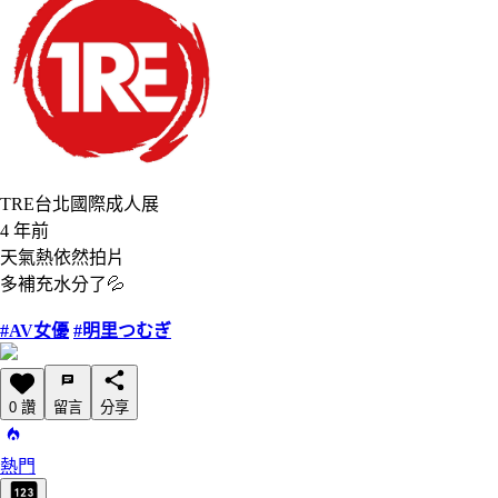
TRE台北國際成人展
4 年前
天氣熱依然拍片
多補充水分了💦
#AV女優
#明里つむぎ
0 讚
留言
分享
熱門