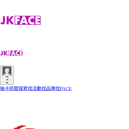
抽卡
追蹤
探索
找活動
找品牌
找FACE