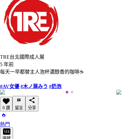
TRE台北國際成人展
5 年前
每天一早都替主人泡杯濃醇香的咖啡☕️
#AV女優
#木ノ葉みう
#奶泡
0 讚
留言
分享
熱門
序號