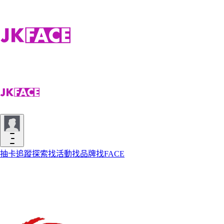
抽卡
追蹤
探索
找活動
找品牌
找FACE