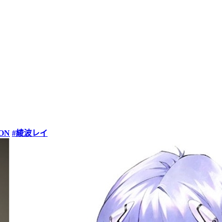
ON
#綾波レイ