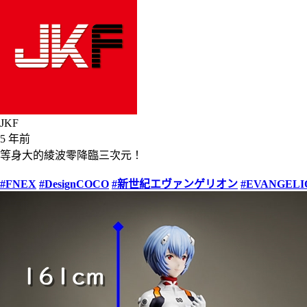
JKF
5 年前
等身大的綾波零降臨三次元！
#FNEX
#DesignCOCO
#新世紀エヴァンゲリオン
#EVANGELI