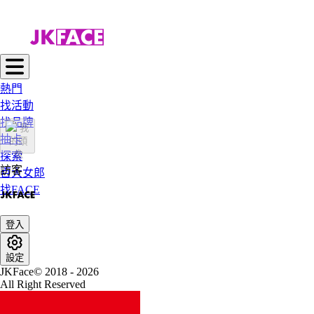
熱門
找活動
找品牌
抽卡
探索
訪客
百大女郎
找FACE
登入
設定
JKFace© 2018 - 2026
All Right Reserved