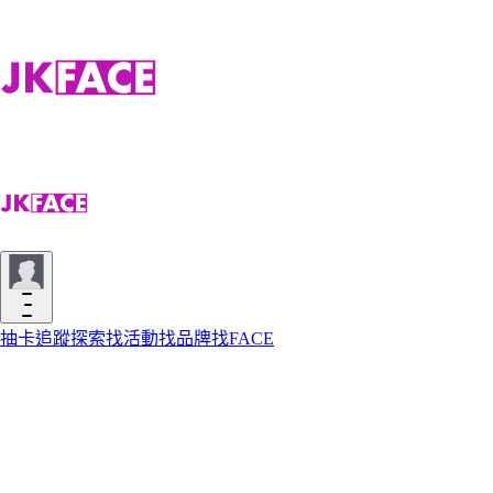
抽卡
追蹤
探索
找活動
找品牌
找FACE