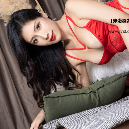
【迷濛探
www.jvid.