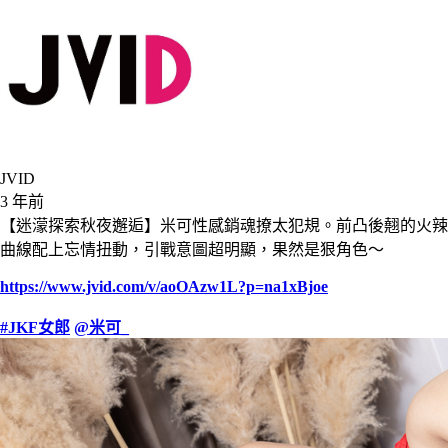
JVID
3 年前
【迷濛探索秋夜邂逅】米可性感銷魂撩太犯規。前凸後翹的火辣
曲線配上忘情扭動，引戰意圖超明顯，果然是狠角色～
https://www.jvid.com/v/aoOAzw1L?p=na1xBjoe
#JKF女郎
@米可_