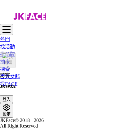
熱門
找活動
找品牌
抽卡
探索
訪客
百大女郎
找FACE
登入
設定
JKFace© 2018 - 2026
All Right Reserved