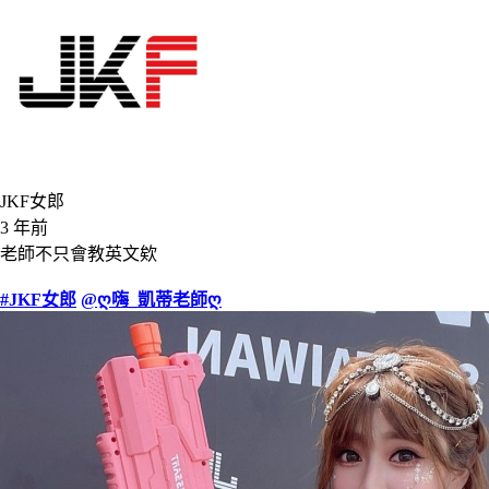
JKF女郎
3 年前
老師不只會教英文欸
#JKF女郎
@ღ嗨_凱蒂老師ღ