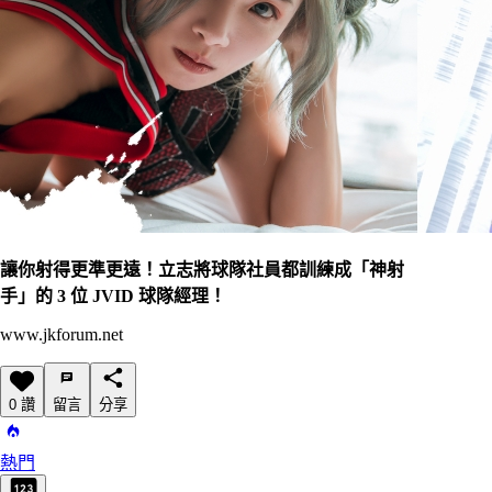
讓你射得更準更遠！立志將球隊社員都訓練成「神射
手」的 3 位 JVID 球隊經理！
www.jkforum.net
0 讚
留言
分享
熱門