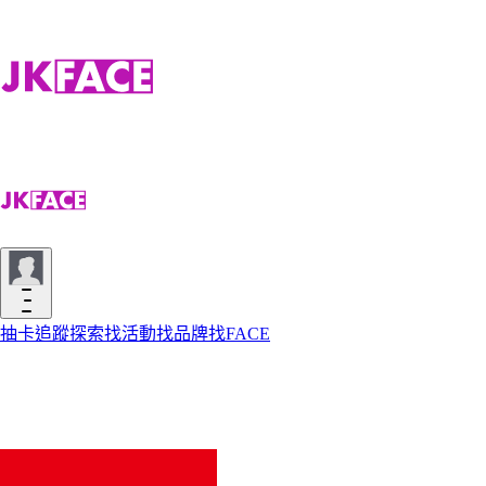
抽卡
追蹤
探索
找活動
找品牌
找FACE