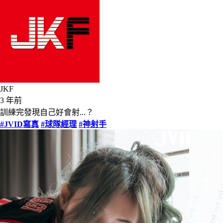
JKF
3 年前
訓練完發現自己好會射...？
#JVID寫真
#球隊經理
#神射手