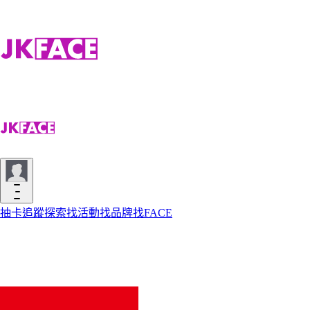
抽卡
追蹤
探索
找活動
找品牌
找FACE