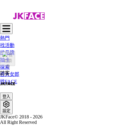
熱門
找活動
找品牌
抽卡
探索
訪客
百大女郎
找FACE
登入
設定
JKFace© 2018 - 2026
All Right Reserved