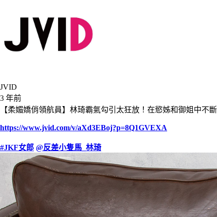
JVID
3 年前
【柔媚嬌俏領航員】林琦霸氣勾引太狂放！在慾姊和御姐中不斷
https://www.jvid.com/v/aXd3EBoj?p=8Q1GVEXA
#JKF女郎
@反差小隻馬_林琦