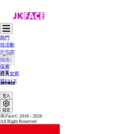
熱門
找活動
找品牌
抽卡
探索
訪客
百大女郎
找FACE
登入
設定
JKFace© 2018 - 2026
All Right Reserved