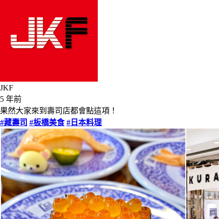
JKF
5 年前
果然大家來到壽司店都會點這項！
#藏壽司
#板橋美食
#日本料理