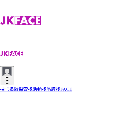
抽卡
追蹤
探索
找活動
找品牌
找FACE