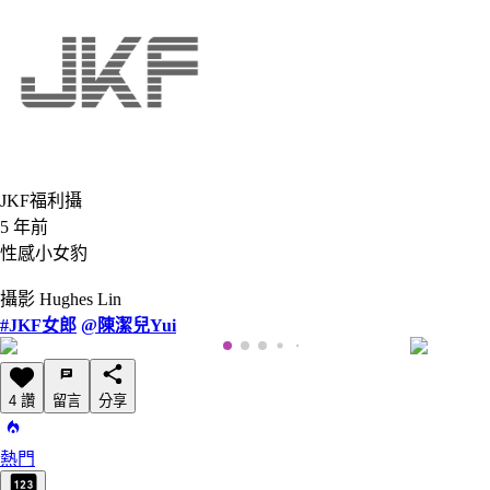
JKF福利攝
5 年前
性感小女豹
攝影 Hughes Lin
#JKF女郎
@陳潔兒Yui
4 讚
留言
分享
熱門