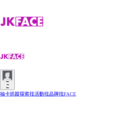
抽卡
追蹤
探索
找活動
找品牌
找FACE