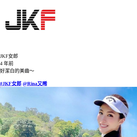
JKF女郎
4 年前
好潔白的美齒～
#JKF女郎
@Rina又晞