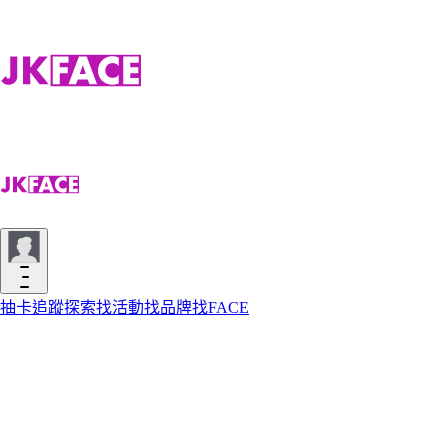
抽卡
追蹤
探索
找活動
找品牌
找FACE