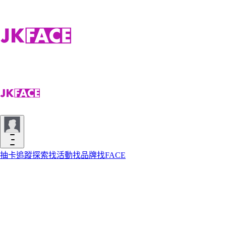
抽卡
追蹤
探索
找活動
找品牌
找FACE