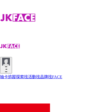
抽卡
追蹤
探索
找活動
找品牌
找FACE