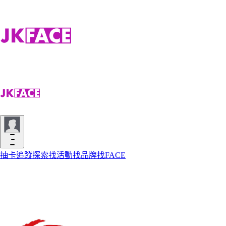
抽卡
追蹤
探索
找活動
找品牌
找FACE