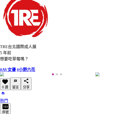
TRE台北國際成人展
5 年前
想要吃草莓嗎？
#AV女優
#小野六花
0 讚
留言
分享
熱門
序號