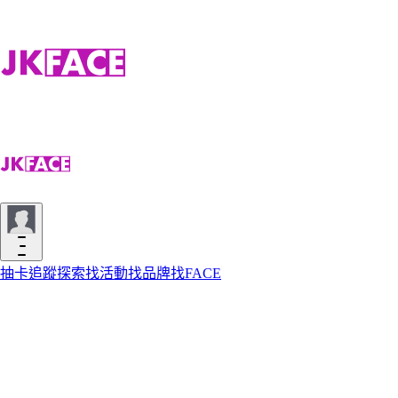
抽卡
追蹤
探索
找活動
找品牌
找FACE