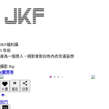
JKF福利攝
5 年前
身為一個男人，絕對會對白色內衣充滿妄想
攝影 Rip
#郭芳岑
0 讚
留言
分享
熱門