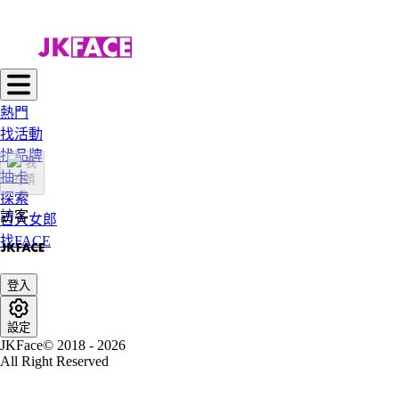
熱門
找活動
找品牌
抽卡
探索
訪客
百大女郎
找FACE
登入
設定
JKFace© 2018 - 2026
All Right Reserved