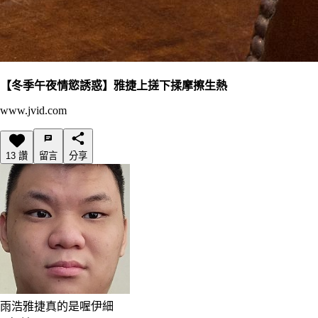
【冬季午夜情慾誘惑】雅捷上搓下揉摩擦生熱
www.jvid.com
13 讚
留言
分享
雨浩
雅捷真的是喔伊細