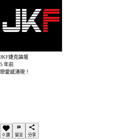
JKF捷克論壇
5 年前
戀愛感湧現！
0 讚
留言
分享