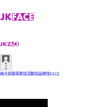
抽卡
追蹤
探索
找活動
找品牌
找FACE