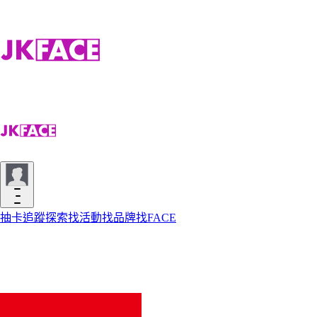
抽卡
追蹤
探索
找活動
找品牌
找FACE