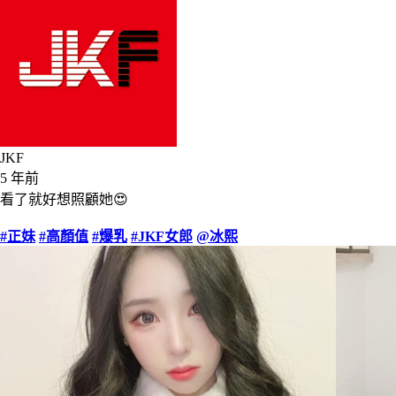
JKF
5 年前
看了就好想照顧她😍
#正妹
#高顏值
#爆乳
#JKF女郎
@冰熙