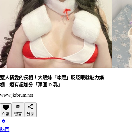
惹人憐愛的長相！大眼妹「冰熙」眨眨眼就魅力爆
棚 還有超加分「渾圓 D 乳」
www.jkforum.net
0 讚
留言
分享
熱門