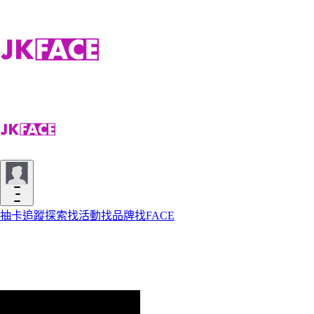
抽卡
追蹤
探索
找活動
找品牌
找FACE