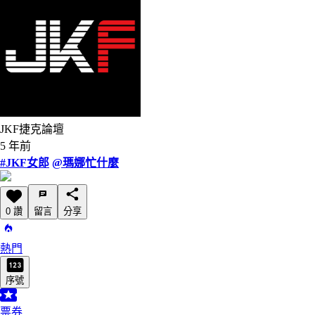
JKF捷克論壇
5 年前
#JKF女郎
@瑪娜忙什麼
0 讚
留言
分享
熱門
序號
票券