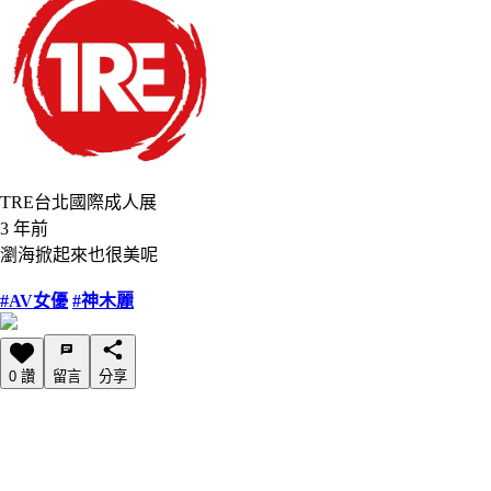
TRE台北國際成人展
3 年前
瀏海掀起來也很美呢
#AV女優
#神木麗
0 讚
留言
分享