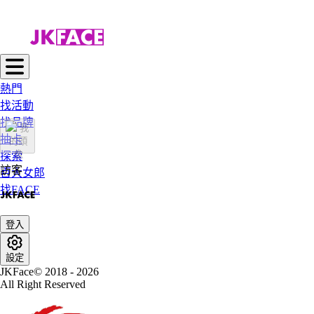
熱門
找活動
找品牌
抽卡
探索
訪客
百大女郎
找FACE
登入
設定
JKFace© 2018 - 2026
All Right Reserved