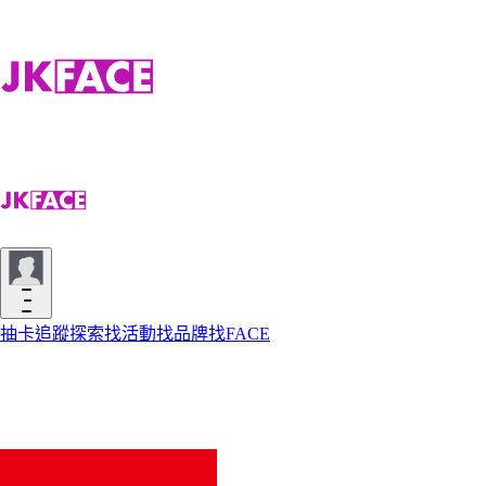
抽卡
追蹤
探索
找活動
找品牌
找FACE