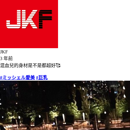
JKF
3 年前
混血兒的身材是不是都超好🥰
#ミッシェル愛美
#巨乳