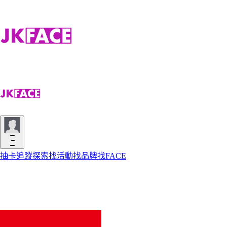
抽卡
追蹤
探索
找活動
找品牌
找FACE