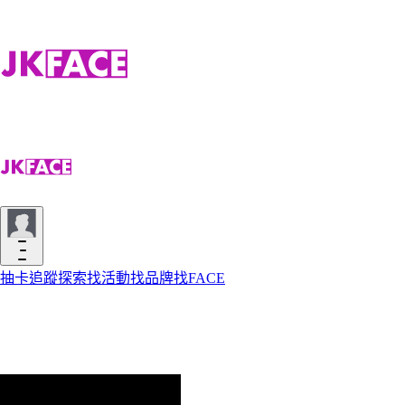
抽卡
追蹤
探索
找活動
找品牌
找FACE