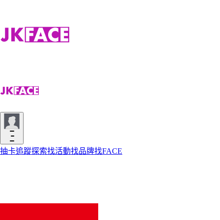
抽卡
追蹤
探索
找活動
找品牌
找FACE