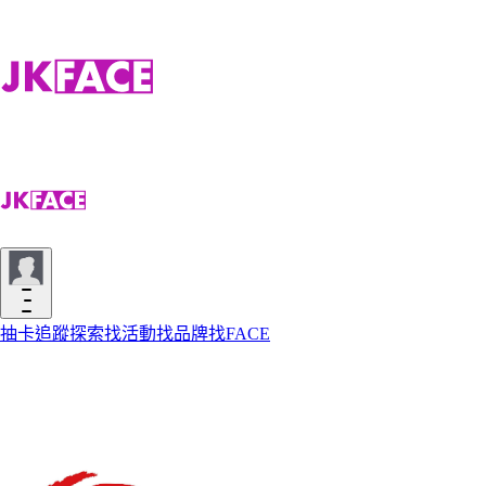
抽卡
追蹤
探索
找活動
找品牌
找FACE