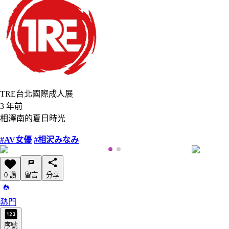
TRE台北國際成人展
3 年前
相澤南的夏日時光
#AV女優
#相沢みなみ
0 讚
留言
分享
熱門
序號