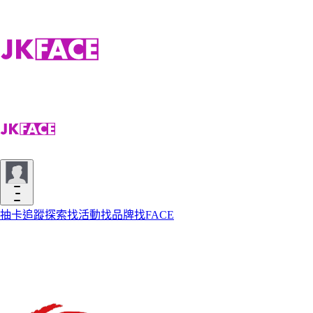
抽卡
追蹤
探索
找活動
找品牌
找FACE