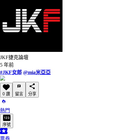
JKF捷克論壇
5 年前
#JKF女郎
@mia米亞亞
0 讚
留言
分享
熱門
序號
票券