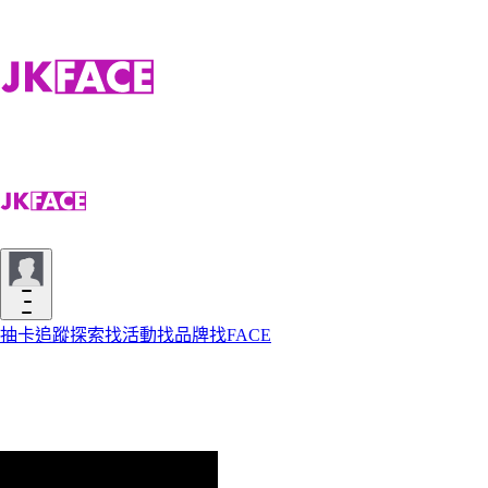
抽卡
追蹤
探索
找活動
找品牌
找FACE