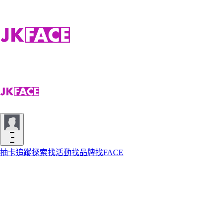
抽卡
追蹤
探索
找活動
找品牌
找FACE