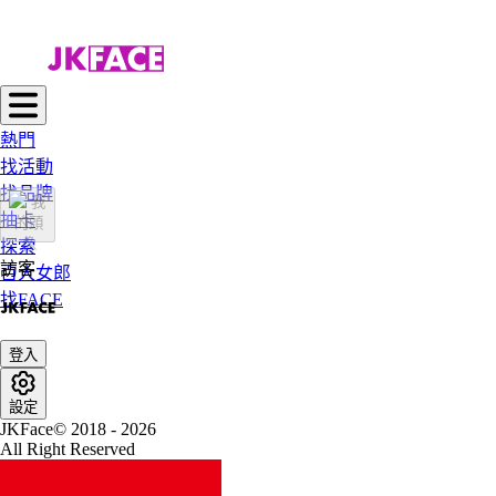
熱門
找活動
找品牌
抽卡
探索
訪客
百大女郎
找FACE
登入
設定
JKFace© 2018 - 2026
All Right Reserved