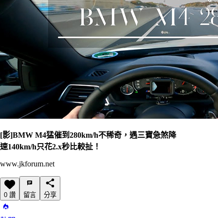
[影]BMW M4猛催到280km/h不稀奇，遇三寶急煞降
速140km/h只花2.x秒比較扯！
www.jkforum.net
0 讚
留言
分享