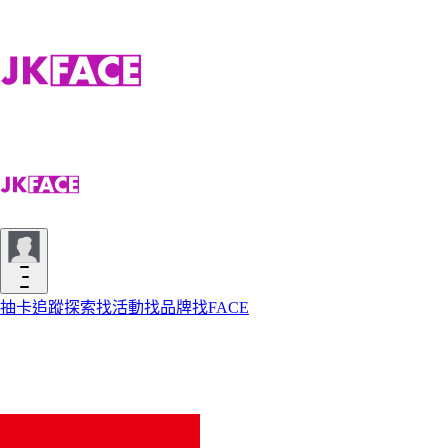
抽卡
追蹤
探索
找活動
找品牌
找FACE