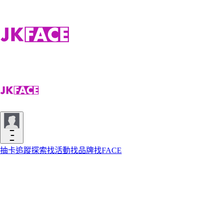
抽卡
追蹤
探索
找活動
找品牌
找FACE