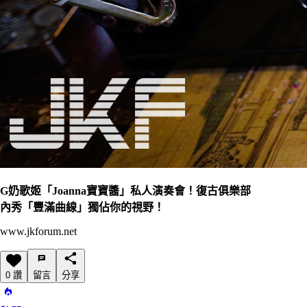
G奶歌姬「Joanna寶寶醬」私人演奏會！復古俱樂部
內秀「豐滿曲線」獨佔你的視野！
www.jkforum.net
0 讚
留言
分享