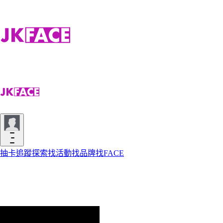
抽卡
追蹤
探索
找活動
找品牌
找FACE