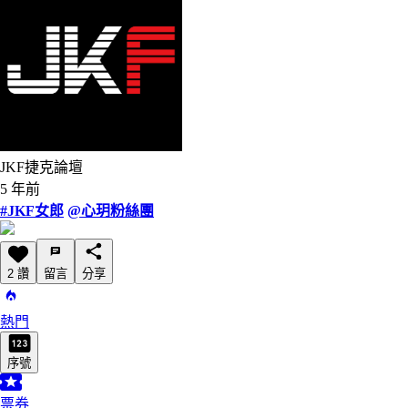
JKF捷克論壇
5 年前
#JKF女郎
@心玥粉絲團
2 讚
留言
分享
熱門
序號
票券