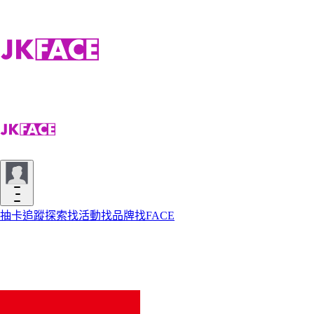
抽卡
追蹤
探索
找活動
找品牌
找FACE