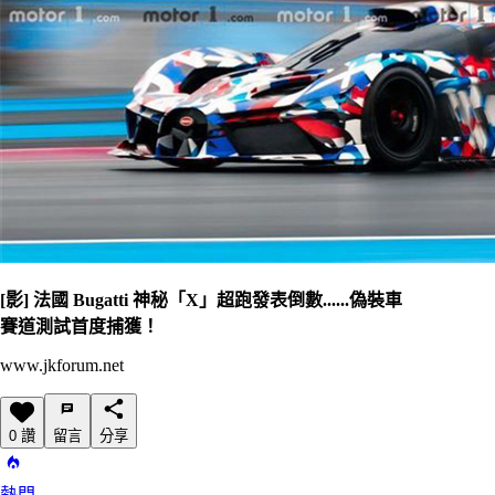
[影] 法國 Bugatti 神秘「X」超跑發表倒數......偽裝車
賽道測試首度捕獲！
www.jkforum.net
0 讚
留言
分享
熱門