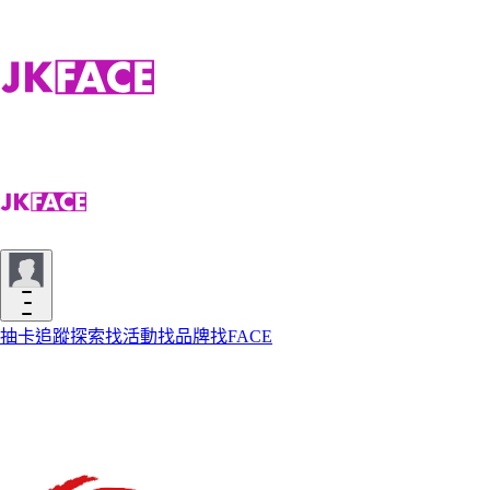
抽卡
追蹤
探索
找活動
找品牌
找FACE