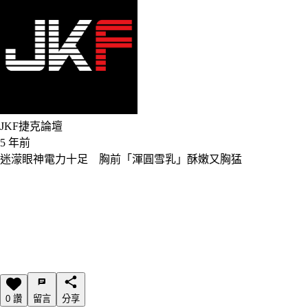
JKF捷克論壇
5 年前
迷濛眼神電力十足 胸前「渾圓雪乳」酥嫩又胸猛
0 讚
留言
分享