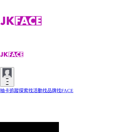
抽卡
追蹤
探索
找活動
找品牌
找FACE